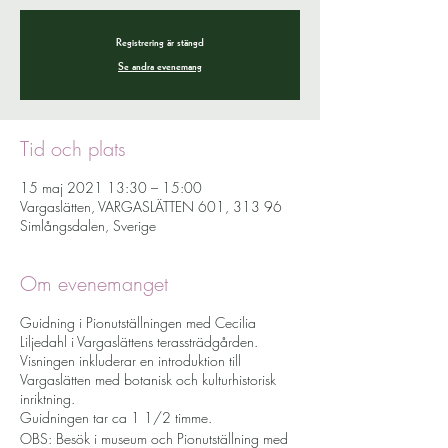
Registrering är stängd
Se andra evenemang
Tid och plats
15 maj 2021 13:30 – 15:00
Vargaslätten, VARGASLÄTTEN 601, 313 96
Simlångsdalen, Sverige
Om evenemanget
Guidning i Pionutställningen med Cecilia
Liljedahl i Vargaslättens terassträdgården.
Visningen inkluderar en introduktion till
Vargaslätten med botanisk och kulturhistorisk
inriktning.
Guidningen tar ca 1 1/2 timme.
OBS: Besök i museum och Pionutställning med