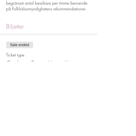
begränsat antal besökare per timme beroende
på Folkhälsomyndighetens rekommendationer.
Biljetter
Sale ended
Ticket type
Guidning Pioner Vargaslätten
More info
Price
SEK 350.00
Moms included