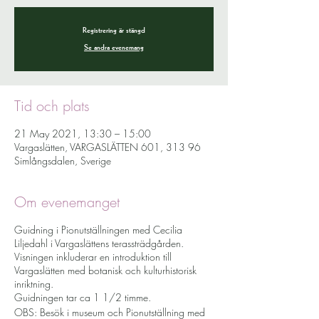
Registrering är stängd
Se andra evenemang
Tid och plats
21 May 2021, 13:30 – 15:00
Vargaslätten, VARGASLÄTTEN 601, 313 96
Simlångsdalen, Sverige
Om evenemanget
Guidning i Pionutställningen med Cecilia
Liljedahl i Vargaslättens terassträdgården.
Visningen inkluderar en introduktion till
Vargaslätten med botanisk och kulturhistorisk
inriktning.
Guidningen tar ca 1 1/2 timme.
OBS: Besök i museum och Pionutställning med